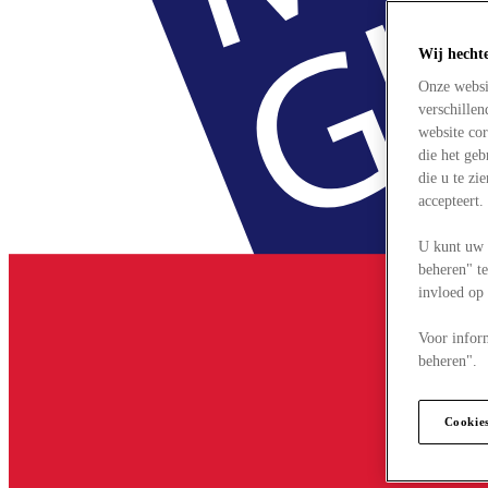
Wij hecht
Onze websi
verschille
website cor
die het ge
die u te zi
accepteert
U kunt uw 
beheren" te
invloed op
Voor infor
beheren".
Cookie