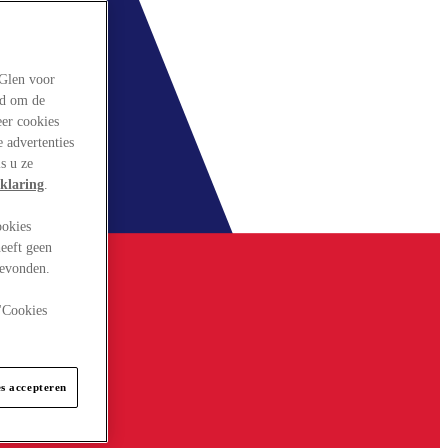
rGlen voor
ld om de
eer cookies
 advertenties
s u ze
klaring
.
ookies
eeft geen
gevonden.
 "Cookies
es accepteren