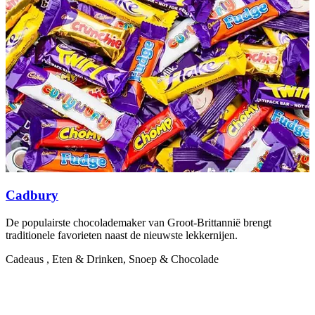
Cadbury
De populairste chocolademaker van Groot-Brittannië brengt
H
traditionele favorieten naast de nieuwste lekkernijen.
c
Cadeaus , Eten & Drinken, Snoep & Chocolade
C