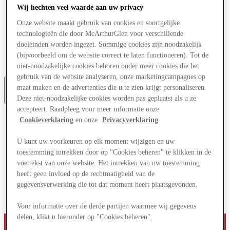
Aanbiedingen
Wij hechten veel waarde aan uw privacy
Plan je bezoek
Onze website maakt gebruik van cookies en soortgelijke
Wat is er aan
technologieën die door McArthurGlen voor verschillende
Eet & Drink
Diensten
doeleinden worden ingezet. Sommige cookies zijn noodzakelijk
Cadeaubonnen
(bijvoorbeeld om de website correct te laten functioneren). Tot de
Centrale kaart
niet-noodzakelijke cookies behoren onder meer cookies die het
gebruik van de website analyseren, onze marketingcampagnes op
maat maken en de advertenties die u te zien krijgt personaliseren.
More
Deze niet-noodzakelijke cookies worden pas geplaatst als u ze
accepteert. Raadpleeg voor meer informatie onze
Cookieverklaring
en onze
Privacyverklaring
.
U kunt uw voorkeuren op elk moment wijzigen en uw
toestemming intrekken door op "Cookies beheren" te klikken in de
voettekst van onze website. Het intrekken van uw toestemming
heeft geen invloed op de rechtmatigheid van de
gegevensverwerking die tot dat moment heeft plaatsgevonden.
Voor informatie over de derde partijen waarmee wij gegevens
delen, klikt u hieronder op "Cookies beheren".