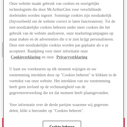
Onze website maakt gebruik van cookies en soortgelijke
Aanbiedingen
Plan je bezoek
technologieën die door McArthurGlen voor verschillende
Wat is er aan
doeleinden worden ingezet. Sommige cookies zijn noodzakelijk
Eet & Drink
(bijvoorbeeld om de website correct te laten functioneren). Tot de
Diensten
niet-noodzakelijke cookies behoren onder meer cookies die het
Cadeaubonnen
gebruik van de website analyseren, onze marketingcampagnes op
Centrale kaart
maat maken en de advertenties die u te zien krijgt personaliseren.
Deze niet-noodzakelijke cookies worden pas geplaatst als u ze
accepteert. Raadpleeg voor meer informatie onze
Meer
Cookieverklaring
en onze
Privacyverklaring
.
U kunt uw voorkeuren op elk moment wijzigen en uw
toestemming intrekken door op "Cookies beheren" te klikken in de
voettekst van onze website. Het intrekken van uw toestemming
heeft geen invloed op de rechtmatigheid van de
gegevensverwerking die tot dat moment heeft plaatsgevonden.
Voor informatie over de derde partijen waarmee wij gegevens
delen, klikt u hieronder op "Cookies beheren".
Cookies beheren