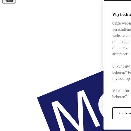
Meer
Wij hecht
Onze websi
verschille
website cor
die het ge
die u te zi
accepteert
U kunt uw 
beheren" te
invloed op
Voor infor
beheren".
Cookie