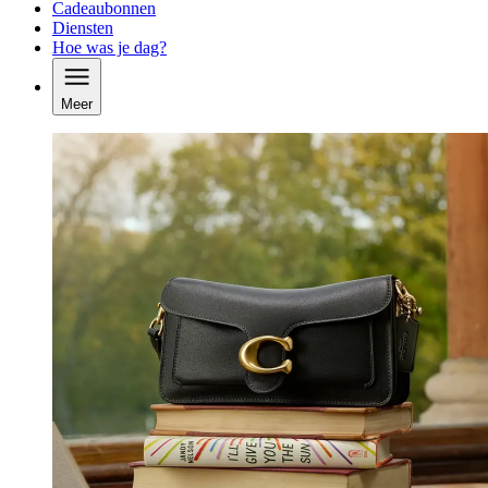
Cadeaubonnen
Diensten
Hoe was je dag?
Meer