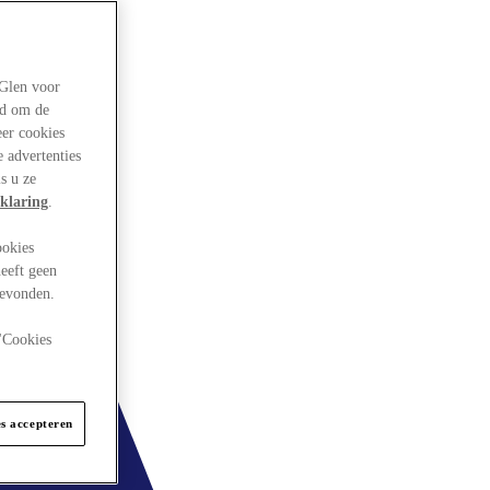
rGlen voor
ld om de
eer cookies
 advertenties
s u ze
klaring
.
ookies
eeft geen
gevonden.
 "Cookies
es accepteren