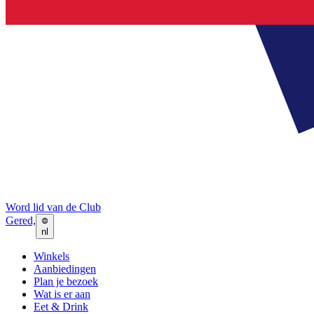
Word lid van de Club
Gered,
nl
Winkels
Aanbiedingen
Plan je bezoek
Wat is er aan
Eet & Drink