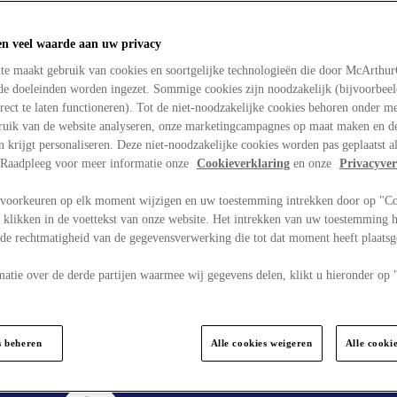
en veel waarde aan uw privacy
te maakt gebruik van cookies en soortgelijke technologieën die door McArthu
nde doeleinden worden ingezet. Sommige cookies zijn noodzakelijk (bijvoorbee
rect te laten functioneren). Tot de niet-noodzakelijke cookies behoren onder m
bruik van de website analyseren, onze marketingcampagnes op maat maken en de
en krijgt personaliseren. Deze niet-noodzakelijke cookies worden pas geplaatst al
. Raadpleeg voor meer informatie onze
Cookieverklaring
en onze
Privacyver
voorkeuren op elk moment wijzigen en uw toestemming intrekken door op "C
 klikken in de voettekst van onze website. Het intrekken van uw toestemming h
 de rechtmatigheid van de gegevensverwerking die tot dat moment heeft plaats
matie over de derde partijen waarmee wij gegevens delen, klikt u hieronder op
s beheren
Alle cookies weigeren
Alle cooki