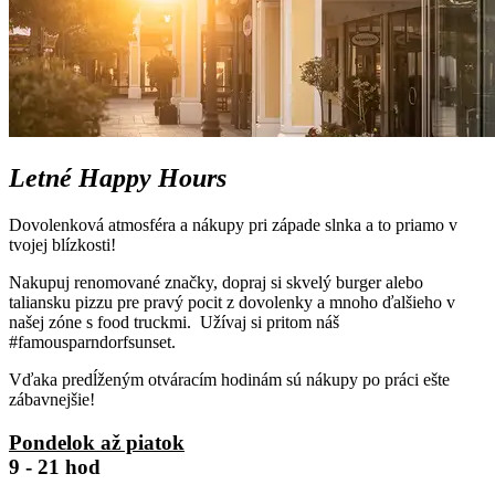
Letné Happy Hours
Dovolenková atmosféra a nákupy pri západe slnka a to priamo v
tvojej blízkosti!
Nakupuj renomované značky, dopraj si skvelý burger alebo
taliansku pizzu pre pravý pocit z dovolenky a mnoho ďalšieho v
našej zóne s food truckmi. Užívaj si pritom náš
#famousparndorfsunset.
Vďaka predĺženým otváracím hodinám sú nákupy po práci ešte
zábavnejšie!
Pondelok až piatok
9 - 21 hod