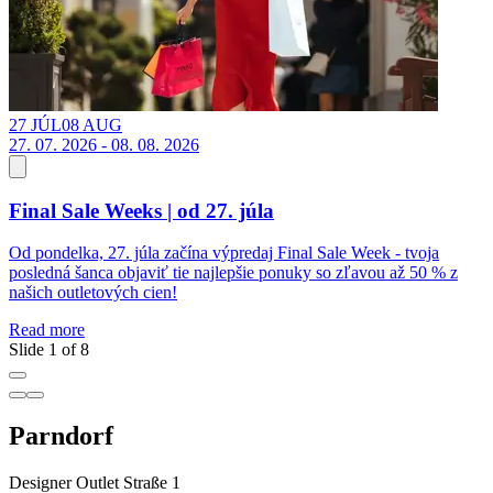
27 JÚL
08 AUG
1
27. 07. 2026 - 08. 08. 2026
Final Sale Weeks | od 27. júla
Z
Od pondelka, 27. júla začína výpredaj Final Sale Week - tvoja
R
posledná šanca objaviť tie najlepšie ponuky so zľavou až 50 % z
našich outletových cien!
Read more
Slide 1 of 8
Parndorf
Designer Outlet Straße 1