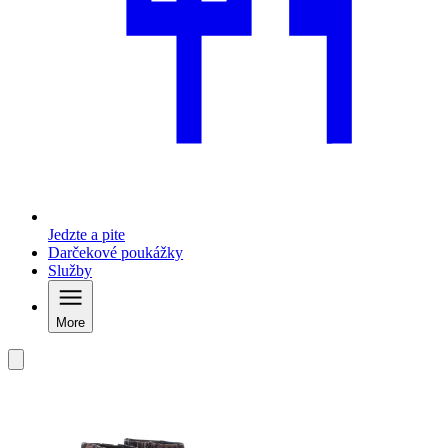
Jedzte a pite
Darčekové poukážky
Služby
More