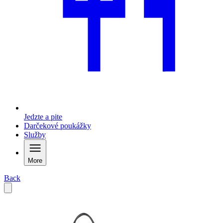
Jedzte a pite
Darčekové poukážky
Služby
More
Back