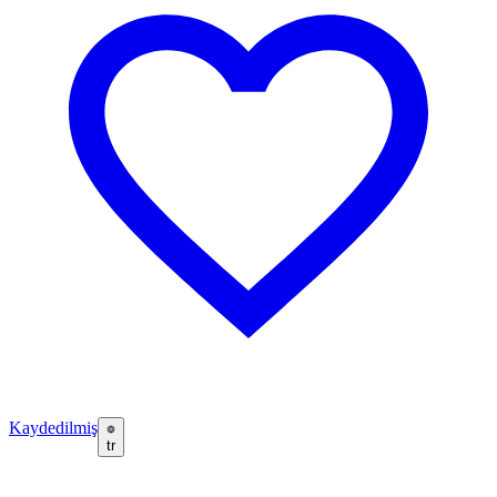
Kaydedilmiş
tr