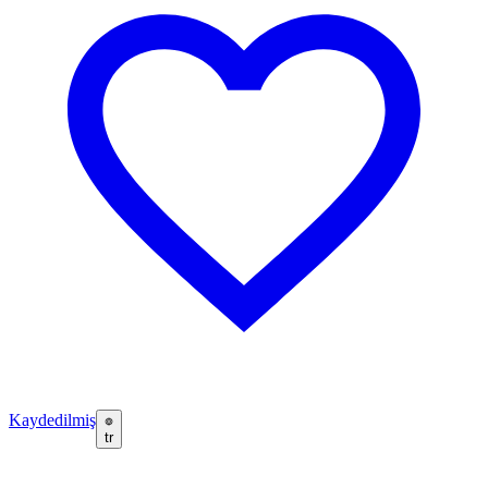
Kaydedilmiş
tr