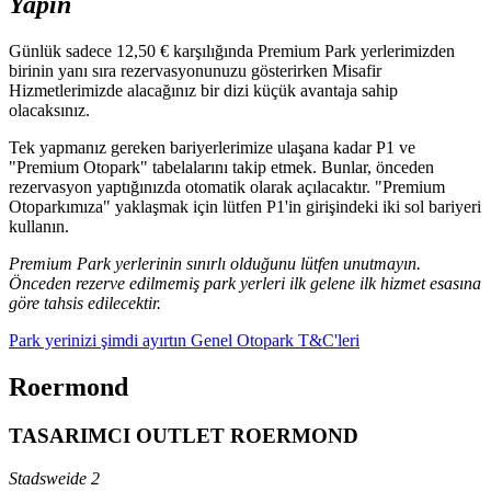
Yapın
Günlük sadece 12,50 € karşılığında Premium Park yerlerimizden
birinin yanı sıra rezervasyonunuzu gösterirken Misafir
Hizmetlerimizde alacağınız bir dizi küçük avantaja sahip
olacaksınız.
Tek yapmanız gereken bariyerlerimize ulaşana kadar P1 ve
"Premium Otopark" tabelalarını takip etmek. Bunlar, önceden
rezervasyon yaptığınızda otomatik olarak açılacaktır. "Premium
Otoparkımıza" yaklaşmak için lütfen P1'in girişindeki iki sol bariyeri
kullanın.
Premium Park yerlerinin sınırlı olduğunu lütfen unutmayın.
Önceden rezerve edilmemiş park yerleri ilk gelene ilk hizmet esasına
göre tahsis edilecektir.
Park yerinizi şimdi ayırtın
Genel Otopark T&C'leri
Roermond
TASARIMCI OUTLET ROERMOND
Stadsweide 2