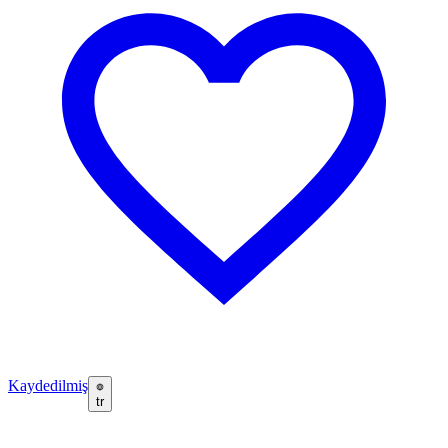
Kaydedilmiş
tr