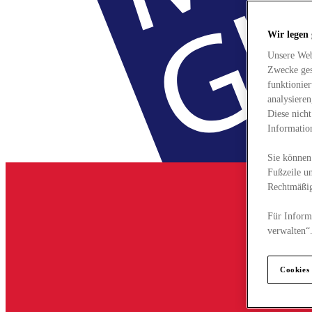
Wir legen
Unsere Web
Zwecke ges
funktionie
analysiere
Diese nich
Informatio
Sie können 
Fußzeile un
Rechtmäßig
Für Informa
verwalten“
Cookies