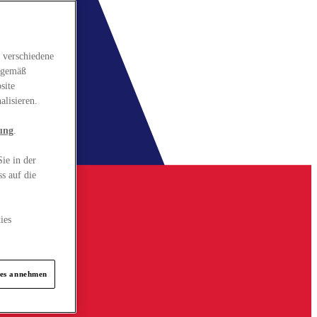
 verschiedene
gsgemäß
site
alisieren.
ung
.
ie in der
s auf die
ies
ies annehmen