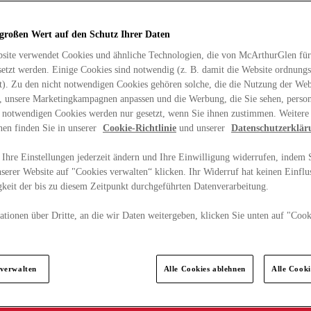
 großen Wert auf den Schutz Ihrer Daten
site verwendet Cookies und ähnliche Technologien, die von McArthurGlen für
etzt werden. Einige Cookies sind notwendig (z. B. damit die Website ordnun
rt). Zu den nicht notwendigen Cookies gehören solche, die die Nutzung der Web
n, unsere Marketingkampagnen anpassen und die Werbung, die Sie sehen, person
t notwendigen Cookies werden nur gesetzt, wenn Sie ihnen zustimmen. Weitere
nen finden Sie in unserer
Cookie-Richtlinie
und unserer
Datenschutzerklär
Ihre Einstellungen jederzeit ändern und Ihre Einwilligung widerrufen, indem S
serer Website auf "Cookies verwalten“ klicken. Ihr Widerruf hat keinen Einflus
keit der bis zu diesem Zeitpunkt durchgeführten Datenverarbeitung.
tionen über Dritte, an die wir Daten weitergeben, klicken Sie unten auf "Cook
.
 verwalten
Alle Cookies ablehnen
Alle Cook