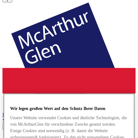
Wir legen großen Wert auf den Schutz Ihrer Daten
La Reggia
Designer Outlet
Unsere Website verwendet Cookies und ähnliche Technologien, die
Search input
von McArthurGlen für verschiedene Zwecke gesetzt werden.
Einige Cookies sind notwendig (z. B. damit die Website
Geschäfte
ordnungsgemäß funktioniert). Zu den nicht notwendigen Cookies