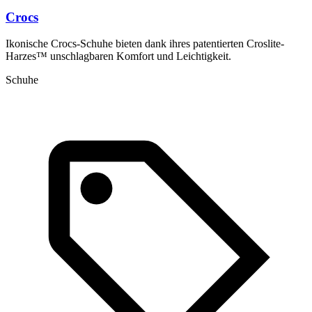
Crocs
Ikonische Crocs-Schuhe bieten dank ihres patentierten Croslite-
Harzes™ unschlagbaren Komfort und Leichtigkeit.
Schuhe
G
i
u
S