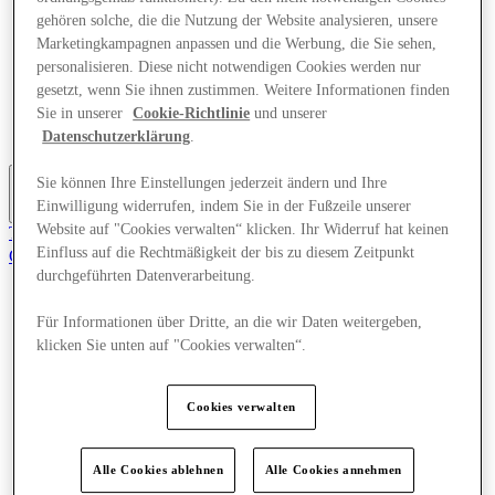
Angebote
gehören solche, die die Nutzung der Website analysieren, unsere
Planen Sie Ihren Besuch
Marketingkampagnen anpassen und die Werbung, die Sie sehen,
Was läuft
personalisieren. Diese nicht notwendigen Cookies werden nur
Essen & Trinken
gesetzt, wenn Sie ihnen zustimmen. Weitere Informationen finden
Geschenkkarten
Sie in unserer
Cookie-Richtlinie
und unserer
Dienstleistungen
Reiseführer
Datenschutzerklärung
.
Sie können Ihre Einstellungen jederzeit ändern und Ihre
Einwilligung widerrufen, indem Sie in der Fußzeile unserer
Mehr
Website auf "Cookies verwalten“ klicken. Ihr Widerruf hat keinen
Tritt dem Club bei.
Einfluss auf die Rechtmäßigkeit der bis zu diesem Zeitpunkt
Gerettet
de
durchgeführten Datenverarbeitung.
Geschäfte
Für Informationen über Dritte, an die wir Daten weitergeben,
Angebote
klicken Sie unten auf "Cookies verwalten“.
Planen Sie Ihren Besuch
Was läuft
Essen & Trinken
Cookies verwalten
Geschenkkarten
Dienstleistungen
Reiseführer
Alle Cookies ablehnen
Alle Cookies annehmen