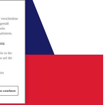
 verschiedene
gsgemäß
site
alisieren.
ung
.
ie in der
s auf die
ies
ies annehmen