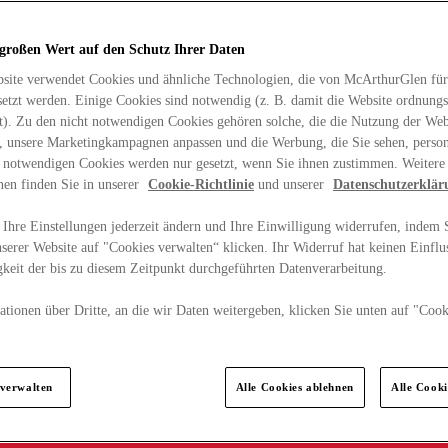
 großen Wert auf den Schutz Ihrer Daten
site verwendet Cookies und ähnliche Technologien, die von McArthurGlen für
etzt werden. Einige Cookies sind notwendig (z. B. damit die Website ordnun
rt). Zu den nicht notwendigen Cookies gehören solche, die die Nutzung der Web
n, unsere Marketingkampagnen anpassen und die Werbung, die Sie sehen, person
t notwendigen Cookies werden nur gesetzt, wenn Sie ihnen zustimmen. Weitere
nen finden Sie in unserer
Cookie-Richtlinie
und unserer
Datenschutzerklär
Ihre Einstellungen jederzeit ändern und Ihre Einwilligung widerrufen, indem S
serer Website auf "Cookies verwalten“ klicken. Ihr Widerruf hat keinen Einflus
keit der bis zu diesem Zeitpunkt durchgeführten Datenverarbeitung.
tionen über Dritte, an die wir Daten weitergeben, klicken Sie unten auf "Cook
.
 verwalten
Alle Cookies ablehnen
Alle Cook