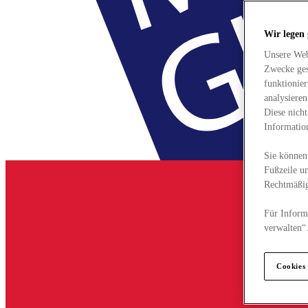
Wir legen
Unsere Web
Zwecke ges
funktionie
analysiere
Diese nich
Informatio
Sie können 
Fußzeile un
Rechtmäßig
Für Informa
verwalten“
Cookies