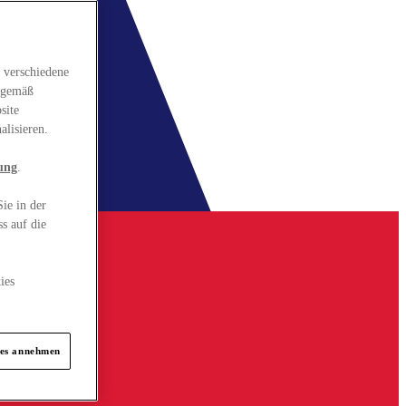
 verschiedene
gsgemäß
site
alisieren.
ung
.
ie in der
s auf die
ies
ies annehmen