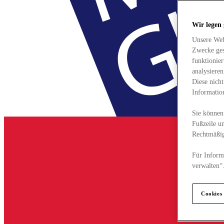
Wir legen
Unsere Web
Zwecke ges
funktionie
analysiere
Diese nich
Informatio
Sie können 
Fußzeile un
Rechtmäßig
Für Informa
verwalten“
Cookies