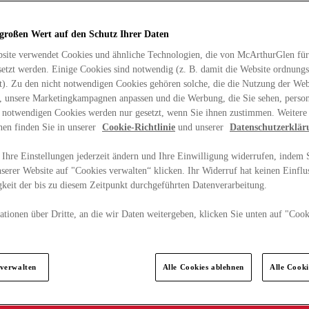
 großen Wert auf den Schutz Ihrer Daten
site verwendet Cookies und ähnliche Technologien, die von McArthurGlen für
etzt werden. Einige Cookies sind notwendig (z. B. damit die Website ordnun
rt). Zu den nicht notwendigen Cookies gehören solche, die die Nutzung der Web
n, unsere Marketingkampagnen anpassen und die Werbung, die Sie sehen, person
t notwendigen Cookies werden nur gesetzt, wenn Sie ihnen zustimmen. Weitere
nen finden Sie in unserer
Cookie-Richtlinie
und unserer
Datenschutzerklär
Ihre Einstellungen jederzeit ändern und Ihre Einwilligung widerrufen, indem S
serer Website auf "Cookies verwalten“ klicken. Ihr Widerruf hat keinen Einflus
keit der bis zu diesem Zeitpunkt durchgeführten Datenverarbeitung.
tionen über Dritte, an die wir Daten weitergeben, klicken Sie unten auf "Cook
.
 verwalten
Alle Cookies ablehnen
Alle Cook