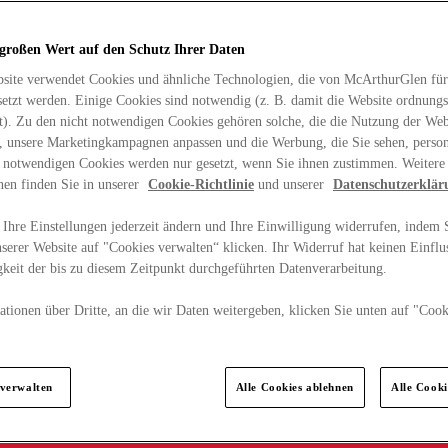
 großen Wert auf den Schutz Ihrer Daten
site verwendet Cookies und ähnliche Technologien, die von McArthurGlen für
etzt werden. Einige Cookies sind notwendig (z. B. damit die Website ordnun
rt). Zu den nicht notwendigen Cookies gehören solche, die die Nutzung der Web
n, unsere Marketingkampagnen anpassen und die Werbung, die Sie sehen, person
t notwendigen Cookies werden nur gesetzt, wenn Sie ihnen zustimmen. Weitere
nen finden Sie in unserer
Cookie-Richtlinie
und unserer
Datenschutzerklär
Ihre Einstellungen jederzeit ändern und Ihre Einwilligung widerrufen, indem S
serer Website auf "Cookies verwalten“ klicken. Ihr Widerruf hat keinen Einflus
keit der bis zu diesem Zeitpunkt durchgeführten Datenverarbeitung.
tionen über Dritte, an die wir Daten weitergeben, klicken Sie unten auf "Cook
.
 verwalten
Alle Cookies ablehnen
Alle Cook