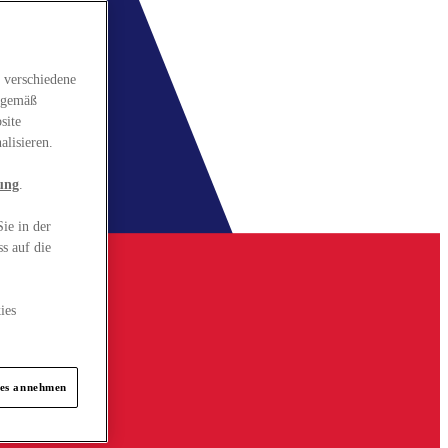
 verschiedene
gsgemäß
site
alisieren.
ung
.
ie in der
s auf die
ies
ies annehmen