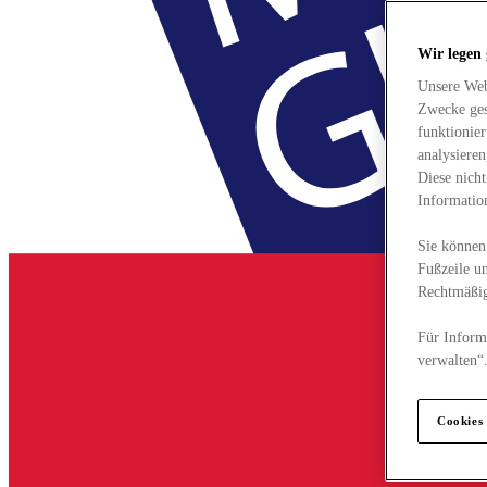
Wir legen
Unsere Web
Zwecke ges
funktionie
analysiere
Diese nich
Informatio
Sie können 
Fußzeile un
Rechtmäßig
Für Informa
verwalten“
Cookies