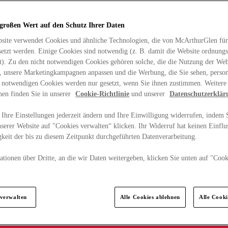
 großen Wert auf den Schutz Ihrer Daten
site verwendet Cookies und ähnliche Technologien, die von McArthurGlen für
etzt werden. Einige Cookies sind notwendig (z. B. damit die Website ordnun
rt). Zu den nicht notwendigen Cookies gehören solche, die die Nutzung der Web
n, unsere Marketingkampagnen anpassen und die Werbung, die Sie sehen, person
t notwendigen Cookies werden nur gesetzt, wenn Sie ihnen zustimmen. Weitere
nen finden Sie in unserer
Cookie-Richtlinie
und unserer
Datenschutzerklär
Ihre Einstellungen jederzeit ändern und Ihre Einwilligung widerrufen, indem S
serer Website auf "Cookies verwalten“ klicken. Ihr Widerruf hat keinen Einflus
keit der bis zu diesem Zeitpunkt durchgeführten Datenverarbeitung.
tionen über Dritte, an die wir Daten weitergeben, klicken Sie unten auf "Cook
.
 verwalten
Alle Cookies ablehnen
Alle Cook