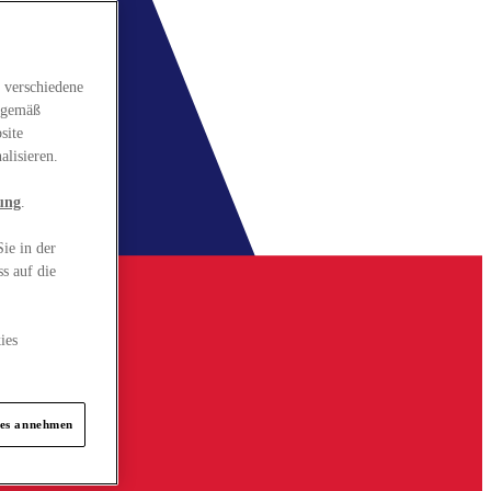
 verschiedene
gsgemäß
site
alisieren.
ung
.
ie in der
s auf die
ies
ies annehmen