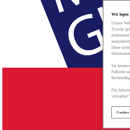
Wir legen
Unsere Web
Zwecke ges
funktionie
analysiere
Diese nich
Informatio
Sie können 
Fußzeile un
Rechtmäßig
Für Informa
verwalten“
Cookies