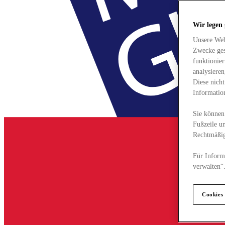
Wir legen
Unsere Web
Zwecke ges
funktionie
analysiere
Diese nich
Informatio
Sie können 
Fußzeile un
Rechtmäßig
Für Informa
verwalten“
Cookies