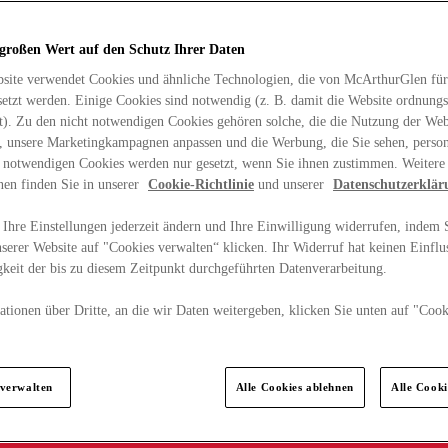
 großen Wert auf den Schutz Ihrer Daten
site verwendet Cookies und ähnliche Technologien, die von McArthurGlen für
etzt werden. Einige Cookies sind notwendig (z. B. damit die Website ordnun
rt). Zu den nicht notwendigen Cookies gehören solche, die die Nutzung der Web
n, unsere Marketingkampagnen anpassen und die Werbung, die Sie sehen, person
t notwendigen Cookies werden nur gesetzt, wenn Sie ihnen zustimmen. Weitere
nen finden Sie in unserer
Cookie-Richtlinie
und unserer
Datenschutzerklär
Ihre Einstellungen jederzeit ändern und Ihre Einwilligung widerrufen, indem S
serer Website auf "Cookies verwalten“ klicken. Ihr Widerruf hat keinen Einflus
keit der bis zu diesem Zeitpunkt durchgeführten Datenverarbeitung.
tionen über Dritte, an die wir Daten weitergeben, klicken Sie unten auf "Cook
.
 verwalten
Alle Cookies ablehnen
Alle Cook