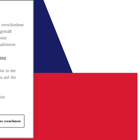
 verschiedene
gsgemäß
site
alisieren.
ung
.
ie in der
s auf die
ies
ies annehmen