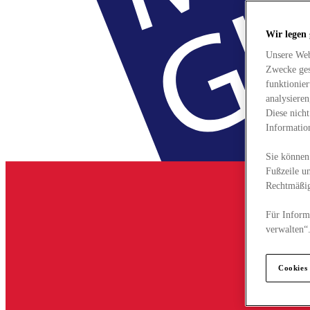
Wir legen
Unsere Web
Zwecke ges
funktionie
analysiere
Diese nich
Informatio
Sie können 
Fußzeile un
Rechtmäßig
Für Informa
verwalten“
Cookies