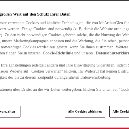
 großen Wert auf den Schutz Ihrer Daten
site verwendet Cookies und ähnliche Technologien, die von McArthurGlen für
etzt werden. Einige Cookies sind notwendig (z. B. damit die Website ordnun
rt). Zu den nicht notwendigen Cookies gehören solche, die die Nutzung der Web
n, unsere Marketingkampagnen anpassen und die Werbung, die Sie sehen, person
t notwendigen Cookies werden nur gesetzt, wenn Sie ihnen zustimmen. Weitere
nen finden Sie in unserer
Cookie-Richtlinie
und unserer
Datenschutzerklär
Ihre Einstellungen jederzeit ändern und Ihre Einwilligung widerrufen, indem S
serer Website auf "Cookies verwalten“ klicken. Ihr Widerruf hat keinen Einflus
keit der bis zu diesem Zeitpunkt durchgeführten Datenverarbeitung.
tionen über Dritte, an die wir Daten weitergeben, klicken Sie unten auf "Cook
.
 verwalten
Alle Cookies ablehnen
Alle Cook