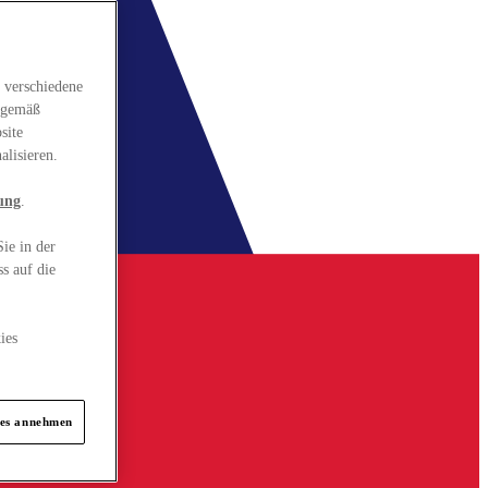
 verschiedene
gsgemäß
site
alisieren.
ung
.
ie in der
s auf die
ies
ies annehmen