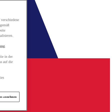
 verschiedene
gsgemäß
site
alisieren.
ung
.
ie in der
s auf die
ies
ies annehmen