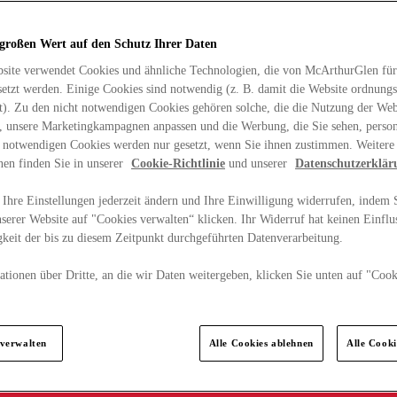
 großen Wert auf den Schutz Ihrer Daten
site verwendet Cookies und ähnliche Technologien, die von McArthurGlen für
etzt werden. Einige Cookies sind notwendig (z. B. damit die Website ordnun
rt). Zu den nicht notwendigen Cookies gehören solche, die die Nutzung der Web
n, unsere Marketingkampagnen anpassen und die Werbung, die Sie sehen, person
t notwendigen Cookies werden nur gesetzt, wenn Sie ihnen zustimmen. Weitere
nen finden Sie in unserer
Cookie-Richtlinie
und unserer
Datenschutzerklär
Ihre Einstellungen jederzeit ändern und Ihre Einwilligung widerrufen, indem S
serer Website auf "Cookies verwalten“ klicken. Ihr Widerruf hat keinen Einflus
keit der bis zu diesem Zeitpunkt durchgeführten Datenverarbeitung.
tionen über Dritte, an die wir Daten weitergeben, klicken Sie unten auf "Cook
.
 verwalten
Alle Cookies ablehnen
Alle Cook