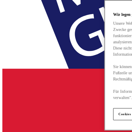
Wir legen
Unsere Web
Zwecke ges
funktionie
analysiere
Diese nich
Informatio
Sie können 
Fußzeile un
Rechtmäßig
Für Informa
verwalten“
Cookies