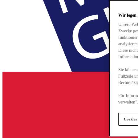
Wir legen
Unsere Web
Zwecke ges
funktionie
analysiere
Diese nich
Informatio
Sie können 
Fußzeile un
Rechtmäßig
Für Informa
verwalten“
Cookies