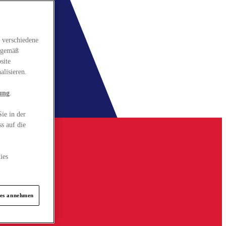
 verschiedene
gsgemäß
site
alisieren.
ung
.
ie in der
s auf die
ies
ies annehmen