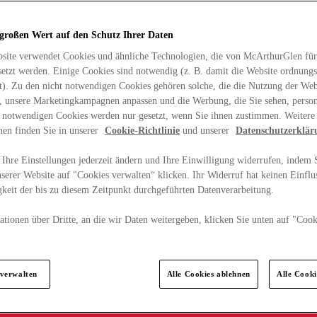
 großen Wert auf den Schutz Ihrer Daten
site verwendet Cookies und ähnliche Technologien, die von McArthurGlen für
etzt werden. Einige Cookies sind notwendig (z. B. damit die Website ordnun
rt). Zu den nicht notwendigen Cookies gehören solche, die die Nutzung der Web
n, unsere Marketingkampagnen anpassen und die Werbung, die Sie sehen, person
t notwendigen Cookies werden nur gesetzt, wenn Sie ihnen zustimmen. Weitere
nen finden Sie in unserer
Cookie-Richtlinie
und unserer
Datenschutzerklär
Ihre Einstellungen jederzeit ändern und Ihre Einwilligung widerrufen, indem S
serer Website auf "Cookies verwalten“ klicken. Ihr Widerruf hat keinen Einflus
keit der bis zu diesem Zeitpunkt durchgeführten Datenverarbeitung.
tionen über Dritte, an die wir Daten weitergeben, klicken Sie unten auf "Cook
.
 verwalten
Alle Cookies ablehnen
Alle Cook