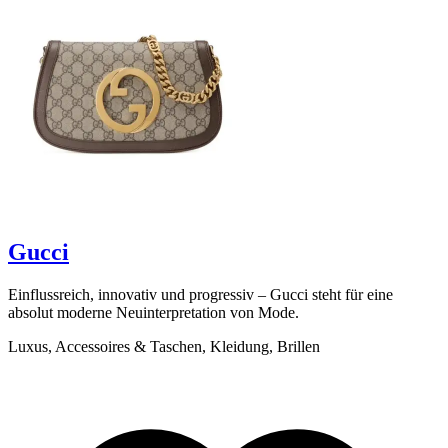
scroll to explore
Gucci
Einflussreich, innovativ und progressiv – Gucci steht für eine
B
absolut moderne Neuinterpretation von Mode.
F
d
Luxus, Accessoires & Taschen, Kleidung, Brillen
L
K