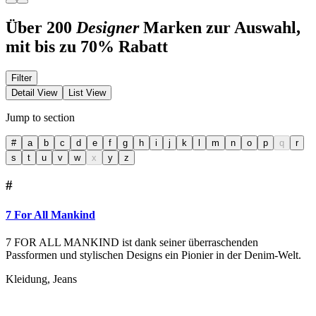
Über 200
Designer
Marken zur Auswahl,
mit bis zu 70% Rabatt
Filter
Detail View
List View
Jump to section
#
a
b
c
d
e
f
g
h
i
j
k
l
m
n
o
p
q
r
s
t
u
v
w
x
y
z
#
7 For All Mankind
7 FOR ALL MANKIND ist dank seiner überraschenden
Passformen und stylischen Designs ein Pionier in der Denim-Welt.
Kleidung, Jeans