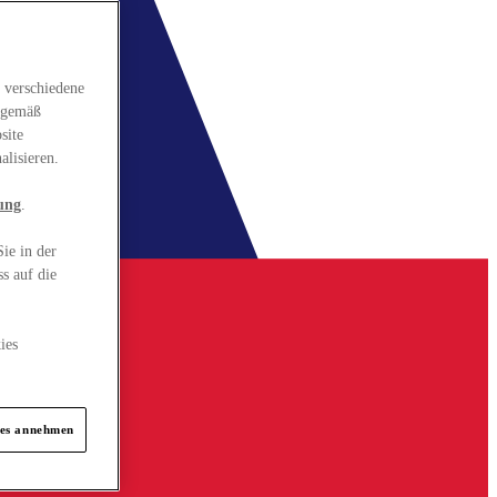
 verschiedene
gsgemäß
site
alisieren.
ung
.
ie in der
s auf die
ies
ies annehmen