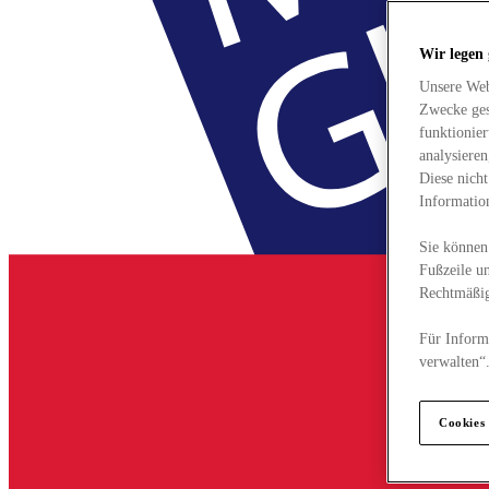
Wir legen
Unsere Web
Zwecke ges
funktionie
analysiere
Diese nich
Informatio
Sie können 
Fußzeile un
Rechtmäßig
Für Informa
verwalten“
Cookies