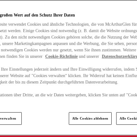
 großen Wert auf den Schutz Ihrer Daten
site verwendet Cookies und ähnliche Technologien, die von McArthurGlen für
etzt werden. Einige Cookies sind notwendig (z. B. damit die Website ordnun
rt). Zu den nicht notwendigen Cookies gehören solche, die die Nutzung der Web
n, unsere Marketingkampagnen anpassen und die Werbung, die Sie sehen, person
t notwendigen Cookies werden nur gesetzt, wenn Sie ihnen zustimmen. Weitere
nen finden Sie in unserer
Cookie-Richtlinie
und unserer
Datenschutzerklär
Ihre Einstellungen jederzeit ändern und Ihre Einwilligung widerrufen, indem S
serer Website auf "Cookies verwalten“ klicken. Ihr Widerruf hat keinen Einflus
keit der bis zu diesem Zeitpunkt durchgeführten Datenverarbeitung.
tionen über Dritte, an die wir Daten weitergeben, klicken Sie unten auf "Cook
.
 verwalten
Alle Cookies ablehnen
Alle Cook