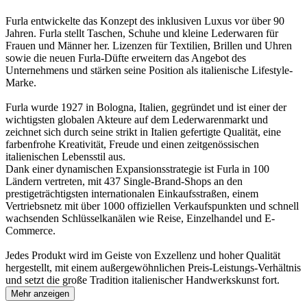
Furla entwickelte das Konzept des inklusiven Luxus vor über 90
Jahren. Furla stellt Taschen, Schuhe und kleine Lederwaren für
Frauen und Männer her. Lizenzen für Textilien, Brillen und Uhren
sowie die neuen Furla-Düfte erweitern das Angebot des
Unternehmens und stärken seine Position als italienische Lifestyle-
Marke.
Furla wurde 1927 in Bologna, Italien, gegründet und ist einer der
wichtigsten globalen Akteure auf dem Lederwarenmarkt und
zeichnet sich durch seine strikt in Italien gefertigte Qualität, eine
farbenfrohe Kreativität, Freude und einen zeitgenössischen
italienischen Lebensstil aus.
Dank einer dynamischen Expansionsstrategie ist Furla in 100
Ländern vertreten, mit 437 Single-Brand-Shops an den
prestigeträchtigsten internationalen Einkaufsstraßen, einem
Vertriebsnetz mit über 1000 offiziellen Verkaufspunkten und schnell
wachsenden Schlüsselkanälen wie Reise, Einzelhandel und E-
Commerce.
Jedes Produkt wird im Geiste von Exzellenz und hoher Qualität
hergestellt, mit einem außergewöhnlichen Preis-Leistungs-Verhältnis
und setzt die große Tradition italienischer Handwerkskunst fort.
Mehr anzeigen