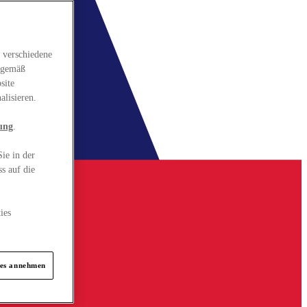
 verschiedene
gsgemäß
site
alisieren.
ung
.
ie in der
s auf die
ies
ies annehmen