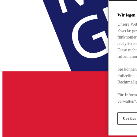
Wir legen
Unsere Web
Zwecke ges
funktionie
analysiere
Diese nich
Informatio
Sie können 
Fußzeile un
Rechtmäßig
Für Informa
verwalten“
Cookies