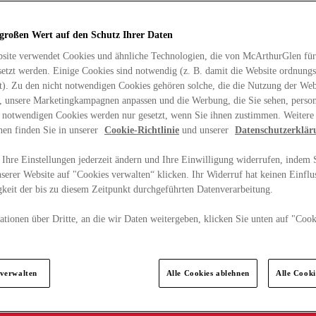
 großen Wert auf den Schutz Ihrer Daten
site verwendet Cookies und ähnliche Technologien, die von McArthurGlen für
etzt werden. Einige Cookies sind notwendig (z. B. damit die Website ordnun
rt). Zu den nicht notwendigen Cookies gehören solche, die die Nutzung der Web
n, unsere Marketingkampagnen anpassen und die Werbung, die Sie sehen, person
t notwendigen Cookies werden nur gesetzt, wenn Sie ihnen zustimmen. Weitere
nen finden Sie in unserer
Cookie-Richtlinie
und unserer
Datenschutzerklär
Ihre Einstellungen jederzeit ändern und Ihre Einwilligung widerrufen, indem S
serer Website auf "Cookies verwalten“ klicken. Ihr Widerruf hat keinen Einflus
keit der bis zu diesem Zeitpunkt durchgeführten Datenverarbeitung.
tionen über Dritte, an die wir Daten weitergeben, klicken Sie unten auf "Cook
.
 verwalten
Alle Cookies ablehnen
Alle Cook