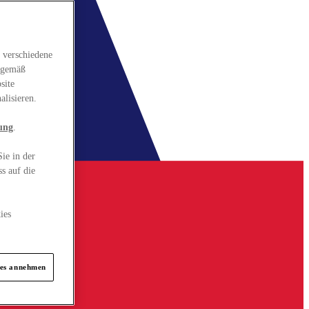
 verschiedene
gsgemäß
site
alisieren.
ung
.
ie in der
s auf die
ies
ies annehmen