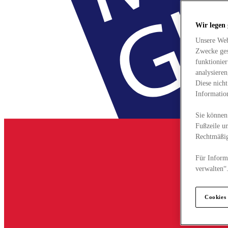
Wir legen
Unsere Web
Zwecke ges
funktionie
analysiere
Diese nich
Informatio
Sie können 
Fußzeile un
Rechtmäßig
Für Informa
verwalten“
Cookies