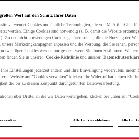
 großen Wert auf den Schutz Ihrer Daten
site verwendet Cookies und ähnliche Technologien, die von McArthurGlen für
etzt werden. Einige Cookies sind notwendig (z. B. damit die Website ordnun
rt). Zu den nicht notwendigen Cookies gehören solche, die die Nutzung der Web
n, unsere Marketingkampagnen anpassen und die Werbung, die Sie sehen, person
t notwendigen Cookies werden nur gesetzt, wenn Sie ihnen zustimmen. Weitere
nen finden Sie in unserer
Cookie-Richtlinie
und unserer
Datenschutzerklär
Ihre Einstellungen jederzeit ändern und Ihre Einwilligung widerrufen, indem S
serer Website auf "Cookies verwalten“ klicken. Ihr Widerruf hat keinen Einflus
keit der bis zu diesem Zeitpunkt durchgeführten Datenverarbeitung.
tionen über Dritte, an die wir Daten weitergeben, klicken Sie unten auf "Cook
.
 verwalten
Alle Cookies ablehnen
Alle Cook