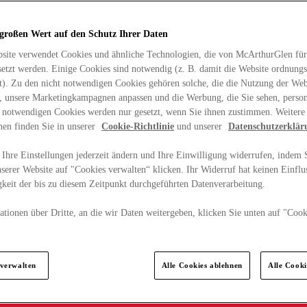
 großen Wert auf den Schutz Ihrer Daten
site verwendet Cookies und ähnliche Technologien, die von McArthurGlen für
etzt werden. Einige Cookies sind notwendig (z. B. damit die Website ordnun
rt). Zu den nicht notwendigen Cookies gehören solche, die die Nutzung der Web
n, unsere Marketingkampagnen anpassen und die Werbung, die Sie sehen, person
t notwendigen Cookies werden nur gesetzt, wenn Sie ihnen zustimmen. Weitere
nen finden Sie in unserer
Cookie-Richtlinie
und unserer
Datenschutzerklär
Ihre Einstellungen jederzeit ändern und Ihre Einwilligung widerrufen, indem S
serer Website auf "Cookies verwalten“ klicken. Ihr Widerruf hat keinen Einflus
keit der bis zu diesem Zeitpunkt durchgeführten Datenverarbeitung.
tionen über Dritte, an die wir Daten weitergeben, klicken Sie unten auf "Cook
.
 verwalten
Alle Cookies ablehnen
Alle Cook