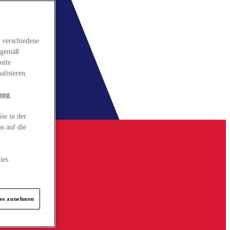
 verschiedene
gsgemäß
site
alisieren.
ung
.
ie in der
s auf die
ies
ies annehmen