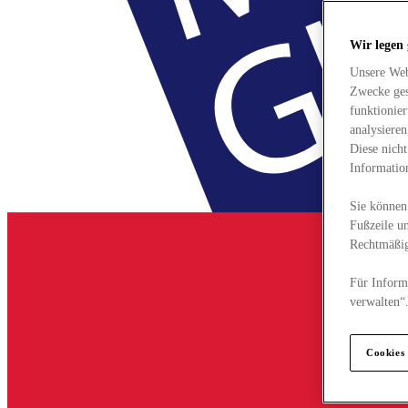
Wir legen
Unsere Web
Zwecke ges
funktionie
analysiere
Diese nich
Informatio
Sie können 
Fußzeile un
Rechtmäßig
Für Informa
verwalten“
Cookies