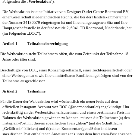
Folgenden die „
Werbeaktion
“).
Die Werbeaktion ist eine Initiative von Designer Outlet Centre Roermond BV,
einer Gesellschaft niederländischen Rechts, die bei der Handelskammer unter
der Nummer 34130579 eingetragen ist und ihren eingetragenen Sitz und ihre
Hauptgeschäftsstelle in der Stadsweide 2, 6041 TD Roermond, Niederlande, hat
(im Folgenden „DOC“).
Artikel 1
Teilnahmeberechtigung
Die Werbeaktion steht Teilnehmern offen, die zum Zeitpunkt der Teilnahme 18
Jahre oder älter sind.
Beschäftigte von DOC, einer Konzerngesellschaft, einer Tochtergesellschaft oder
einer Werbeagentur sowie ihre unmittelbaren Familienangehörigen sind von der
Teilnahme ausgeschlossen.
Artikel 2
Teilnahme
Für die Dauer der Werbeaktion wird wöchentlich ein neuer Preis auf dem
offiziellen Instagram-Account von DOC (@roermondoutlet) angekündigt. Um
rechtskräftig an der Werbeaktion teilzunehmen und einen bestimmten Preis im
Rahmen der Werbeaktion gewinnen zu können, müssen die Teilnehmer (a) den
Instagram-Post mit diesem spezifischen Preis „liken“ (auf die Schaltfläche
„Gefällt mir“ klicken) und (b) einen Kommentar (gemäß den in diesem
spezifischen Post enthaltenen Anweisungen) unter dem Instagram-Post abgeben.