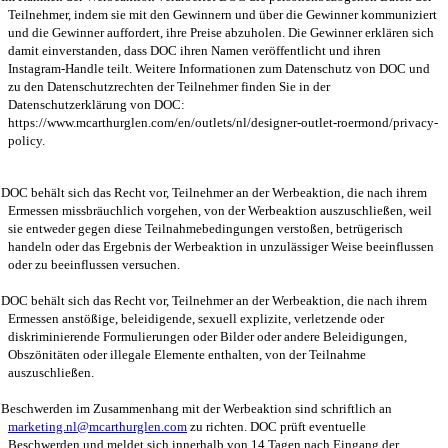
Teilnehmer, indem sie mit den Gewinnern und über die Gewinner kommuniziert
und die Gewinner auffordert, ihre Preise abzuholen. Die Gewinner erklären sich
damit einverstanden, dass DOC ihren Namen veröffentlicht und ihren
Instagram-Handle teilt. Weitere Informationen zum Datenschutz von DOC und
zu den Datenschutzrechten der Teilnehmer finden Sie in der
Datenschutzerklärung von DOC:
https://www.mcarthurglen.com/en/outlets/nl/designer-outlet-roermond/privacy-
policy.
DOC behält sich das Recht vor, Teilnehmer an der Werbeaktion, die nach ihrem
Ermessen missbräuchlich vorgehen, von der Werbeaktion auszuschließen, weil
sie entweder gegen diese Teilnahmebedingungen verstoßen, betrügerisch
handeln oder das Ergebnis der Werbeaktion in unzulässiger Weise beeinflussen
oder zu beeinflussen versuchen.
DOC behält sich das Recht vor, Teilnehmer an der Werbeaktion, die nach ihrem
Ermessen anstößige, beleidigende, sexuell explizite, verletzende oder
diskriminierende Formulierungen oder Bilder oder andere Beleidigungen,
Obszönitäten oder illegale Elemente enthalten, von der Teilnahme
auszuschließen.
Beschwerden im Zusammenhang mit der Werbeaktion sind schriftlich an
marketing.nl@mcarthurglen.com
zu richten. DOC prüft eventuelle
Beschwerden und meldet sich innerhalb von 14 Tagen nach Eingang der