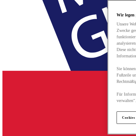
Wir legen
Unsere Web
Zwecke ges
funktionie
analysiere
Diese nich
Informatio
Sie können 
Fußzeile un
Rechtmäßig
Für Informa
verwalten“
Cookies