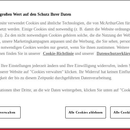
 großen Wert auf den Schutz Ihrer Daten
site verwendet Cookies und ähnliche Technologien, die von McArthurGlen für
etzt werden. Einige Cookies sind notwendig (z. B. damit die Website ordnun
rt). Zu den nicht notwendigen Cookies gehören solche, die die Nutzung der Web
n, unsere Marketingkampagnen anpassen und die Werbung, die Sie sehen, person
t notwendigen Cookies werden nur gesetzt, wenn Sie ihnen zustimmen. Weitere
nen finden Sie in unserer
Cookie-Richtlinie
und unserer
Datenschutzerklär
Ihre Einstellungen jederzeit ändern und Ihre Einwilligung widerrufen, indem S
serer Website auf "Cookies verwalten“ klicken. Ihr Widerruf hat keinen Einflus
keit der bis zu diesem Zeitpunkt durchgeführten Datenverarbeitung.
tionen über Dritte, an die wir Daten weitergeben, klicken Sie unten auf "Cook
.
 verwalten
Alle Cookies ablehnen
Alle Cook