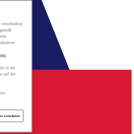
 verschiedene
gsgemäß
site
alisieren.
ung
.
ie in der
s auf die
ies
ies annehmen