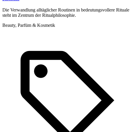
Die Verwandlung alltäglicher Routinen in bedeutungsvollere Rituale
S
steht im Zentrum der Ritualphilosophie.
D
P
Beauty, Parfüm & Kosmetik
P