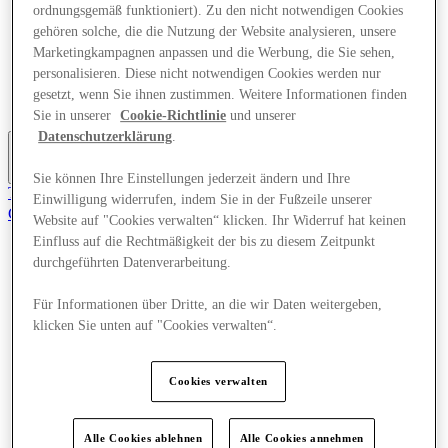
ordnungsgemäß funktioniert). Zu den nicht notwendigen Cookies
Angebote
gehören solche, die die Nutzung der Website analysieren, unsere
Planen Sie Ihren Besuch
Was läuft
Marketingkampagnen anpassen und die Werbung, die Sie sehen,
Essen & Trinken
personalisieren. Diese nicht notwendigen Cookies werden nur
Geschenkkarten
gesetzt, wenn Sie ihnen zustimmen. Weitere Informationen finden
Dienstleistungen
Sie in unserer
Cookie-Richtlinie
und unserer
Datenschutzerklärung
.
Mehr
Sie können Ihre Einstellungen jederzeit ändern und Ihre
Tritt dem Club bei.
Einwilligung widerrufen, indem Sie in der Fußzeile unserer
Gerettet
Website auf "Cookies verwalten“ klicken. Ihr Widerruf hat keinen
de
Einfluss auf die Rechtmäßigkeit der bis zu diesem Zeitpunkt
durchgeführten Datenverarbeitung.
Geschäfte
Angebote
Planen Sie Ihren Besuch
Für Informationen über Dritte, an die wir Daten weitergeben,
Was läuft
klicken Sie unten auf "Cookies verwalten“.
Essen & Trinken
Geschenkkarten
Dienstleistungen
Cookies verwalten
Mehr
Alle Cookies ablehnen
Alle Cookies annehmen