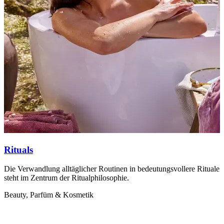
Rituals
Die Verwandlung alltäglicher Routinen in bedeutungsvollere Rituale
S
steht im Zentrum der Ritualphilosophie.
D
P
Beauty, Parfüm & Kosmetik
P