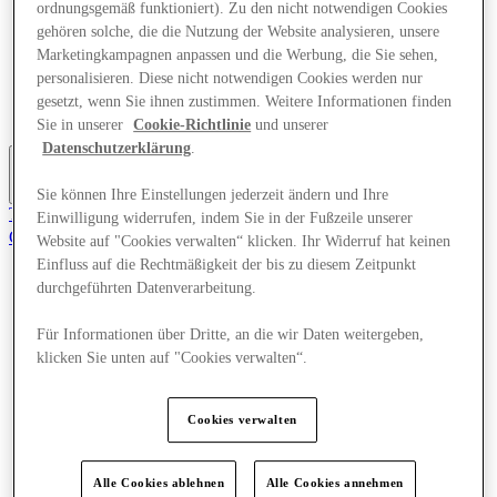
ordnungsgemäß funktioniert). Zu den nicht notwendigen Cookies
Angebote
gehören solche, die die Nutzung der Website analysieren, unsere
Planen Sie Ihren Besuch
Marketingkampagnen anpassen und die Werbung, die Sie sehen,
Was läuft
Essen & Trinken
personalisieren. Diese nicht notwendigen Cookies werden nur
Geschenkkarten
gesetzt, wenn Sie ihnen zustimmen. Weitere Informationen finden
Dienstleistungen
Sie in unserer
Cookie-Richtlinie
und unserer
Datenschutzerklärung
.
Mehr
Sie können Ihre Einstellungen jederzeit ändern und Ihre
Tritt dem Club bei.
Einwilligung widerrufen, indem Sie in der Fußzeile unserer
Gerettet
Website auf "Cookies verwalten“ klicken. Ihr Widerruf hat keinen
de
Einfluss auf die Rechtmäßigkeit der bis zu diesem Zeitpunkt
durchgeführten Datenverarbeitung.
Geschäfte
Angebote
Planen Sie Ihren Besuch
Für Informationen über Dritte, an die wir Daten weitergeben,
Was läuft
klicken Sie unten auf "Cookies verwalten“.
Essen & Trinken
Geschenkkarten
Dienstleistungen
Cookies verwalten
Mehr
Alle Cookies ablehnen
Alle Cookies annehmen