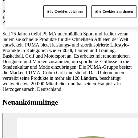
PUMA ist eine der weltweit führenden Sportmarken und entwirft,
Alle Cookies ablehnen
Alle Cookies annehmen
entwickelt, verkauft und vermarktet Schuhe, Bekleidung und
Accessoires.
Seit 75 Jahren treibt PUMA unermüdlich Sport und Kultur voran,
indem sie schnelle Produkte für die schnellsten Athleten der Welt
entwickelt. PUMA bietet leistungs- und sportinspirierte Lifestyle-
Produkte in Kategorien wie Fußball, Laufen und Training,
Basketball, Golf und Motorsport an. Es arbeitet mit renommierten
Designern und Marken zusammen, um sportliche Einflüsse in die
Straßenkultur und Mode einzubringen. Die PUMA-Gruppe besitzt
die Marken PUMA, Cobra Golf und stichd. Das Unternehmen
vertreibt seine Produkte in mehr als 120 Ländern, beschäftigt
weltweit etwa 20.000 Mitarbeiter und hat seinen Hauptsitz in
Herzogenaurach, Deutschland.
Neuankömmlinge