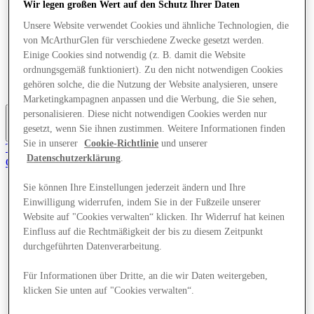
Wir legen großen Wert auf den Schutz Ihrer Daten
Angebote
Planen Sie Ihren Besuch
Unsere Website verwendet Cookies und ähnliche Technologien, die
Was läuft
von McArthurGlen für verschiedene Zwecke gesetzt werden.
Essen & Trinken
Einige Cookies sind notwendig (z. B. damit die Website
Dienstleistungen
ordnungsgemäß funktioniert). Zu den nicht notwendigen Cookies
Geschenkkarten
gehören solche, die die Nutzung der Website analysieren, unsere
Mittelkarte
Marketingkampagnen anpassen und die Werbung, die Sie sehen,
personalisieren. Diese nicht notwendigen Cookies werden nur
gesetzt, wenn Sie ihnen zustimmen. Weitere Informationen finden
Mehr
Sie in unserer
Cookie-Richtlinie
und unserer
Tritt dem Club bei.
Datenschutzerklärung
.
Gerettet
de
Sie können Ihre Einstellungen jederzeit ändern und Ihre
Geschäfte
Einwilligung widerrufen, indem Sie in der Fußzeile unserer
Angebote
Website auf "Cookies verwalten“ klicken. Ihr Widerruf hat keinen
Planen Sie Ihren Besuch
Einfluss auf die Rechtmäßigkeit der bis zu diesem Zeitpunkt
Was läuft
durchgeführten Datenverarbeitung.
Essen & Trinken
Dienstleistungen
Geschenkkarten
Für Informationen über Dritte, an die wir Daten weitergeben,
Mittelkarte
klicken Sie unten auf "Cookies verwalten“.