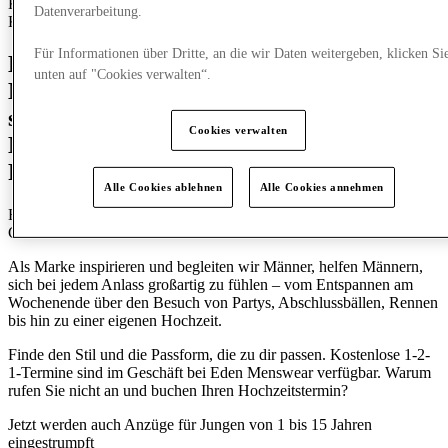
Kinder
Kleidung
Freizeitkleidung
Jeans
Festliche
Datenverarbeitung.
Kleidung
Herrenmode
Für Informationen über Dritte, an die wir Daten weitergeben, klicken Si
Eden Menswear ist ein wachsendes
unten auf "Cookies verwalten“.
Modegeschäft, das sich darauf
spezialisiert hat, erstklassige Premium-
Cookies verwalten
Marken von Anzügen bis zu
Freizeitkleidung zu präsentieren.
Alle Cookies ablehnen
Alle Cookies annehmen
Händler von Marken wie Lyle & Scott, Penguin, Jack & Jones,
Cavani und vielen mehr.
Als Marke inspirieren und begleiten wir Männer, helfen Männern,
sich bei jedem Anlass großartig zu fühlen – vom Entspannen am
Wochenende über den Besuch von Partys, Abschlussbällen, Rennen
bis hin zu einer eigenen Hochzeit.
Finde den Stil und die Passform, die zu dir passen. Kostenlose 1-2-
1-Termine sind im Geschäft bei Eden Menswear verfügbar. Warum
rufen Sie nicht an und buchen Ihren Hochzeitstermin?
Jetzt werden auch Anzüge für Jungen von 1 bis 15 Jahren
eingestrumpft