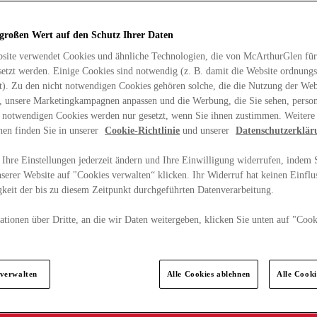
 großen Wert auf den Schutz Ihrer Daten
site verwendet Cookies und ähnliche Technologien, die von McArthurGlen für
etzt werden. Einige Cookies sind notwendig (z. B. damit die Website ordnun
rt). Zu den nicht notwendigen Cookies gehören solche, die die Nutzung der Web
n, unsere Marketingkampagnen anpassen und die Werbung, die Sie sehen, person
t notwendigen Cookies werden nur gesetzt, wenn Sie ihnen zustimmen. Weitere
nen finden Sie in unserer
Cookie-Richtlinie
und unserer
Datenschutzerklär
Ihre Einstellungen jederzeit ändern und Ihre Einwilligung widerrufen, indem S
serer Website auf "Cookies verwalten“ klicken. Ihr Widerruf hat keinen Einflus
keit der bis zu diesem Zeitpunkt durchgeführten Datenverarbeitung.
tionen über Dritte, an die wir Daten weitergeben, klicken Sie unten auf "Cook
.
 verwalten
Alle Cookies ablehnen
Alle Cook