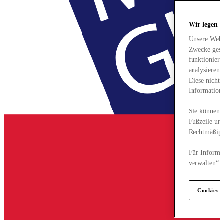
Wir legen
Unsere Web
Zwecke ges
funktionie
analysiere
Diese nich
Informatio
Sie können 
Fußzeile un
Rechtmäßig
Für Informa
verwalten“
Cookies