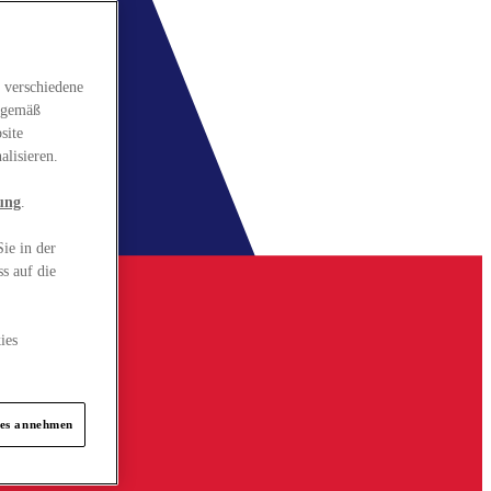
 verschiedene
gsgemäß
site
alisieren.
ung
.
ie in der
s auf die
ies
ies annehmen