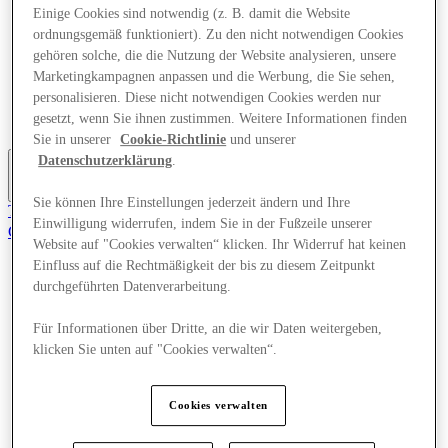
Einige Cookies sind notwendig (z. B. damit die Website
Angebote
Planen Sie Ihren Besuch
ordnungsgemäß funktioniert). Zu den nicht notwendigen Cookies
Was läuft
gehören solche, die die Nutzung der Website analysieren, unsere
Essen & Trinken
Marketingkampagnen anpassen und die Werbung, die Sie sehen,
Dienstleistungen
personalisieren. Diese nicht notwendigen Cookies werden nur
Geschenkkarten
gesetzt, wenn Sie ihnen zustimmen. Weitere Informationen finden
Mittelkarte
Sie in unserer
Cookie-Richtlinie
und unserer
Datenschutzerklärung
.
Mehr
Sie können Ihre Einstellungen jederzeit ändern und Ihre
Tritt dem Club bei.
Einwilligung widerrufen, indem Sie in der Fußzeile unserer
Gerettet
Website auf "Cookies verwalten“ klicken. Ihr Widerruf hat keinen
de
Einfluss auf die Rechtmäßigkeit der bis zu diesem Zeitpunkt
Geschäfte
durchgeführten Datenverarbeitung.
Angebote
Planen Sie Ihren Besuch
Für Informationen über Dritte, an die wir Daten weitergeben,
Was läuft
klicken Sie unten auf "Cookies verwalten“.
Essen & Trinken
Dienstleistungen
Geschenkkarten
Cookies verwalten
Mittelkarte