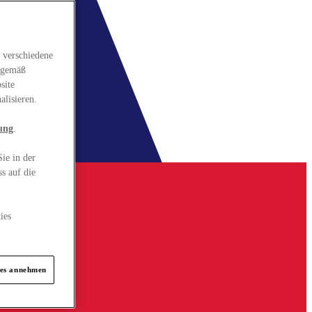
 verschiedene
gsgemäß
site
alisieren.
ung
.
ie in der
s auf die
ies
ies annehmen