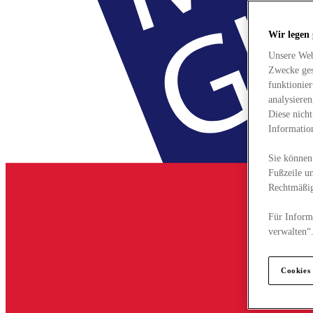
Wir legen
Unsere Web
Zwecke ges
funktionie
analysiere
Diese nich
Informatio
Sie können 
Fußzeile un
Rechtmäßig
Für Informa
verwalten“
Cookies