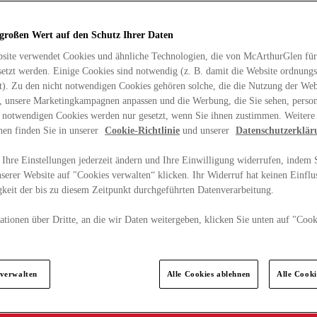
 großen Wert auf den Schutz Ihrer Daten
site verwendet Cookies und ähnliche Technologien, die von McArthurGlen für
etzt werden. Einige Cookies sind notwendig (z. B. damit die Website ordnun
rt). Zu den nicht notwendigen Cookies gehören solche, die die Nutzung der Web
n, unsere Marketingkampagnen anpassen und die Werbung, die Sie sehen, person
t notwendigen Cookies werden nur gesetzt, wenn Sie ihnen zustimmen. Weitere
nen finden Sie in unserer
Cookie-Richtlinie
und unserer
Datenschutzerklär
Ihre Einstellungen jederzeit ändern und Ihre Einwilligung widerrufen, indem S
serer Website auf "Cookies verwalten“ klicken. Ihr Widerruf hat keinen Einflus
keit der bis zu diesem Zeitpunkt durchgeführten Datenverarbeitung.
tionen über Dritte, an die wir Daten weitergeben, klicken Sie unten auf "Cook
.
 verwalten
Alle Cookies ablehnen
Alle Cook