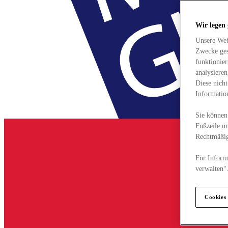
Wir legen
Unsere Web
Zwecke ges
funktionie
analysiere
Diese nich
Informatio
Sie können 
Fußzeile un
Rechtmäßig
Für Informa
verwalten“
Cookies