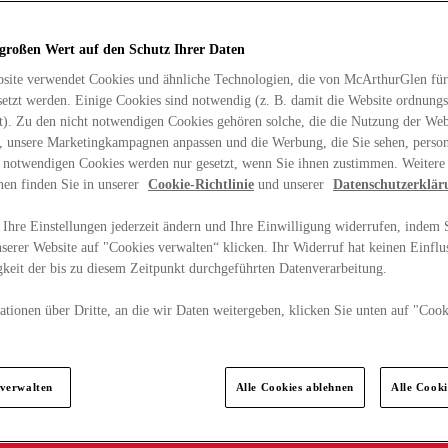
 großen Wert auf den Schutz Ihrer Daten
site verwendet Cookies und ähnliche Technologien, die von McArthurGlen für
etzt werden. Einige Cookies sind notwendig (z. B. damit die Website ordnun
rt). Zu den nicht notwendigen Cookies gehören solche, die die Nutzung der Web
n, unsere Marketingkampagnen anpassen und die Werbung, die Sie sehen, person
t notwendigen Cookies werden nur gesetzt, wenn Sie ihnen zustimmen. Weitere
nen finden Sie in unserer
Cookie-Richtlinie
und unserer
Datenschutzerklär
Ihre Einstellungen jederzeit ändern und Ihre Einwilligung widerrufen, indem S
serer Website auf "Cookies verwalten“ klicken. Ihr Widerruf hat keinen Einflus
keit der bis zu diesem Zeitpunkt durchgeführten Datenverarbeitung.
tionen über Dritte, an die wir Daten weitergeben, klicken Sie unten auf "Cook
.
 verwalten
Alle Cookies ablehnen
Alle Cook