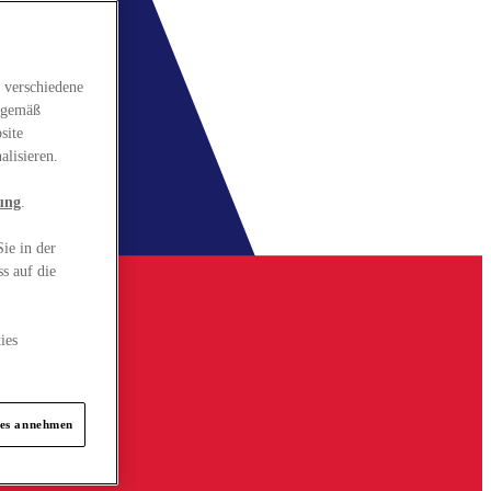
 verschiedene
gsgemäß
site
alisieren.
ung
.
ie in der
s auf die
ies
ies annehmen