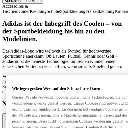
Kontaktiere den Store
Accessoires &
Taschen
Kinder
Kleidung
Schuhe
Sportkleidung
Freizeitkleidung
Kinde
Adidas ist der Inbegriff des Coolen – von
der Sportbekleidung bis hin zu den
Modelinien.
Das Adidas-Logo wird weltweit als Symbol für hochwertige
Sportschuhe anerkannt. Ob Laufen, Fußball, Tennis oder Golf –
adidas nutzt die neueste Technologie, um seinen Kunden einen
zusätzlichen Vorteil zu verschaffen, wenn sie aufs Spielfeld gehen.
Von Retro-Stilen wie dem berühmten Samba-Schuh bis hin zur
modischeren Style-Reihe ist adidas mehr als nur eine Sportmarke.
Seine Stile sind zu einem festen Bestandteil der Modewelt und zu
Wir legen großen Wert auf den Schutz Ihrer Daten
einem Symbol der Popkultur geworden.
Unsere Website verwendet Cookies und ähnliche Technologien, die vo
New Arrivals
verschiedene Zwecke gesetzt werden. Einige Cookies sind notwendig (z
ordnungsgemäß funktioniert). Zu den nicht notwendigen Cookies gehör
der Website analysieren, unsere Marketingkampagnen anpassen und die 
personalisieren. Diese nicht notwendigen Cookies werden nur gesetzt,
Weitere Informationen finden Sie in unserer
Cookie-Richtlinie
und un