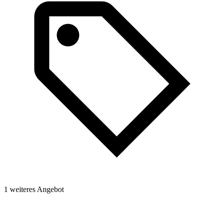
W
K
K
H
1 weiteres Angebot