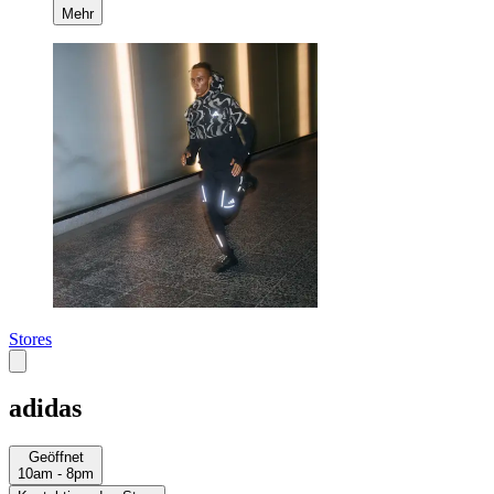
Mehr
Stores
adidas
Geöffnet
10am - 8pm