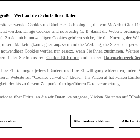
 großen Wert auf den Schutz Ihrer Daten
site verwendet Cookies und ähnliche Technologien, die von McArthurGlen für
etzt werden. Einige Cookies sind notwendig (z. B. damit die Website ordnun
rt). Zu den nicht notwendigen Cookies gehören solche, die die Nutzung der Web
n, unsere Marketingkampagnen anpassen und die Werbung, die Sie sehen, person
t notwendigen Cookies werden nur gesetzt, wenn Sie ihnen zustimmen. Weitere
nen finden Sie in unserer
Cookie-Richtlinie
und unserer
Datenschutzerklär
Ihre Einstellungen jederzeit ändern und Ihre Einwilligung widerrufen, indem S
serer Website auf "Cookies verwalten“ klicken. Ihr Widerruf hat keinen Einflus
keit der bis zu diesem Zeitpunkt durchgeführten Datenverarbeitung.
tionen über Dritte, an die wir Daten weitergeben, klicken Sie unten auf "Cook
.
 verwalten
Alle Cookies ablehnen
Alle Cook