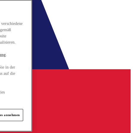
 verschiedene
gsgemäß
site
alisieren.
ung
.
ie in der
s auf die
ies
ies annehmen