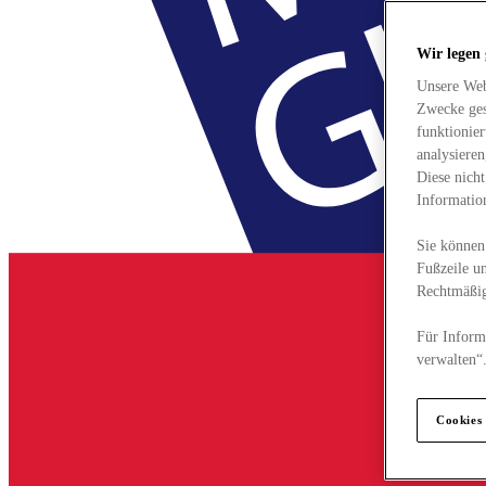
Wir legen
Unsere Web
Zwecke ges
funktionie
analysiere
Diese nich
Informatio
Sie können 
Fußzeile un
Rechtmäßig
Für Informa
verwalten“
Cookies