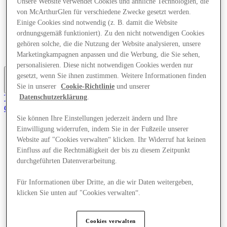
Unsere Website verwendet Cookies und ähnliche Technologien, die
Angebote
von McArthurGlen für verschiedene Zwecke gesetzt werden.
Planen Sie Ihren Besuch
Einige Cookies sind notwendig (z. B. damit die Website
Was läuft
ordnungsgemäß funktioniert). Zu den nicht notwendigen Cookies
Essen & Trinken
Geschenkkarten
gehören solche, die die Nutzung der Website analysieren, unsere
Dienstleistungen
Marketingkampagnen anpassen und die Werbung, die Sie sehen,
personalisieren. Diese nicht notwendigen Cookies werden nur
gesetzt, wenn Sie ihnen zustimmen. Weitere Informationen finden
Sie in unserer
Cookie-Richtlinie
und unserer
Mehr
Tritt dem Club bei.
Datenschutzerklärung
.
Gerettet
de
Sie können Ihre Einstellungen jederzeit ändern und Ihre
Einwilligung widerrufen, indem Sie in der Fußzeile unserer
Geschäfte
Website auf "Cookies verwalten“ klicken. Ihr Widerruf hat keinen
Angebote
Einfluss auf die Rechtmäßigkeit der bis zu diesem Zeitpunkt
Planen Sie Ihren Besuch
Was läuft
durchgeführten Datenverarbeitung.
Essen & Trinken
Geschenkkarten
Für Informationen über Dritte, an die wir Daten weitergeben,
Dienstleistungen
klicken Sie unten auf "Cookies verwalten“.
Mehr
Cookies verwalten