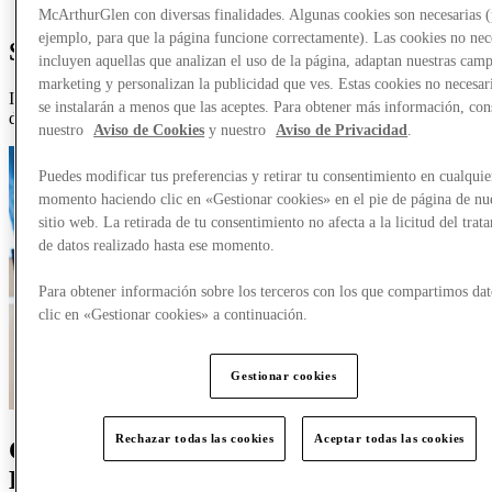
Más
McArthurGlen con diversas finalidades. Algunas cookies son necesarias 
ejemplo, para que la página funcione correctamente). Las cookies no nec
Sé parte de algo extraordinario
incluyen aquellas que analizan el uso de la página, adaptan nuestras cam
marketing y personalizan la publicidad que ves. Estas cookies no necesar
Infórmate sobre oportunidades para trabajar en [Nombre de la tienda
se instalarán a menos que las aceptes. Para obtener más información, con
de diseñador]
nuestro
Aviso de Cookies
y nuestro
Aviso de Privacidad
.
Puedes modificar tus preferencias y retirar tu consentimiento en cualquie
momento haciendo clic en «Gestionar cookies» en el pie de página de nu
sitio web. La retirada de tu consentimiento no afecta a la licitud del trat
de datos realizado hasta ese momento.
Para obtener información sobre los terceros con los que compartimos dat
clic en «Gestionar cookies» a continuación.
Gestionar cookies
Rechazar todas las cookies
Aceptar todas las cookies
Comienza tu camino con MCArthurGlen
Designer Outlets