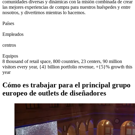
comunidades diversas y dinámicas con la misión combinada de crear
las mejores experiencias de compra para nuestros huéspedes y entre
nosotros, y divertirnos mientras lo hacemos.
0
0
1
2
3
4
5
6
7
8
Países
0
0
1
2
3
4
5
6
7
8
0
0
1
2
3
4
5
6
7
8
9
0
0
0
1
2
3
4
5
6
7
8
9
0
Empleados
0
0
1
2
0
0
1
2
3
centros
0
0
1
2
3
4
5
6
7
8
9
0
0
1
2
3
4
5
6
7
8
9
0
Equipos
8 thousand of retail space, 800 countries, 23 centers, 90 million
visitors every year, {4} billion portfolio revenue, +{5}% growth this
year
Cómo es trabajar para el principal grupo
europeo de outlets de diseñadores