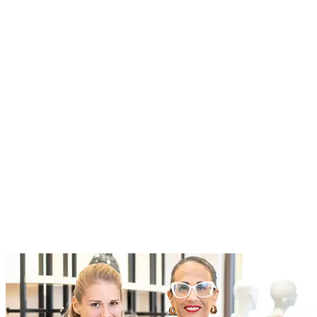
Current Roles
Roles at Designer Outlet Name
At McArthurGlen we do business differently. We create
extraordinary experiences for everyone, through a dedication to
excellence
Current Roles