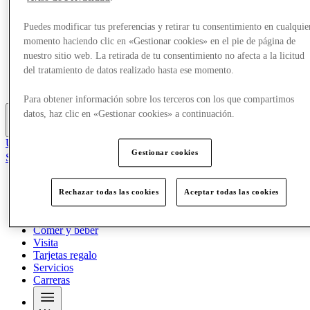
¿Qué pasa?
Zona de juegos infantiles
Puedes modificar tus preferencias y retirar tu consentimiento en cualquie
Comer y beber
momento haciendo clic en «Gestionar cookies» en el pie de página de
Visita
nuestro sitio web. La retirada de tu consentimiento no afecta a la licitud
Tarjetas regalo
del tratamiento de datos realizado hasta ese momento.
Servicios
Carreras
Para obtener información sobre los terceros con los que compartimos
datos, haz clic en «Gestionar cookies» a continuación.
Más
Únete al Club
Gestionar cookies
Salvado
es
Tiendas
Rechazar todas las cookies
Aceptar todas las cookies
¿Qué pasa?
Zona de juegos infantiles
Comer y beber
Visita
Tarjetas regalo
Servicios
Carreras