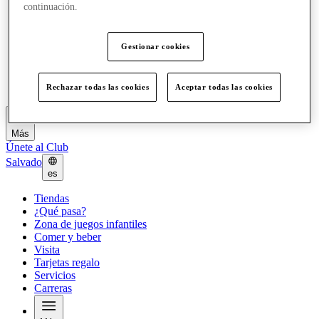
continuación.
¿Qué pasa?
Zona de juegos infantiles
Comer y beber
Gestionar cookies
Visita
Tarjetas regalo
Servicios
Carreras
Rechazar todas las cookies
Aceptar todas las cookies
Más
Únete al Club
Salvado
es
Tiendas
¿Qué pasa?
Zona de juegos infantiles
Comer y beber
Visita
Tarjetas regalo
Servicios
Carreras