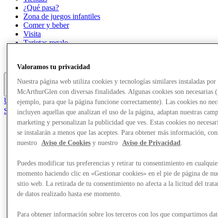
¿Qué pasa?
Zona de juegos infantiles
Comer y beber
Visita
Tarjetas regalo
Servicios
Carreras
Valoramos tu privacidad
Nuestra página web utiliza cookies y tecnologías similares instaladas por
Más
McArthurGlen con diversas finalidades. Algunas cookies son necesarias 
Únete al Club
ejemplo, para que la página funcione correctamente). Las cookies no nec
Salvado
incluyen aquellas que analizan el uso de la página, adaptan nuestras cam
es
marketing y personalizan la publicidad que ves. Estas cookies no necesar
se instalarán a menos que las aceptes. Para obtener más información, con
Tiendas
nuestro
Aviso de Cookies
y nuestro
Aviso de Privacidad
.
¿Qué pasa?
Zona de juegos infantiles
Comer y beber
Puedes modificar tus preferencias y retirar tu consentimiento en cualquie
Visita
momento haciendo clic en «Gestionar cookies» en el pie de página de nu
Tarjetas regalo
sitio web. La retirada de tu consentimiento no afecta a la licitud del trat
Servicios
de datos realizado hasta ese momento.
Carreras
Para obtener información sobre los terceros con los que compartimos dat