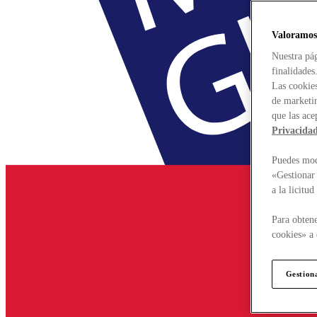
Valoramos
Nuestra pág
finalidades
Las cookies
de marketin
que las ace
Privacida
Puedes modi
«Gestionar 
a la licitu
Para obtene
cookies» a 
Gestion