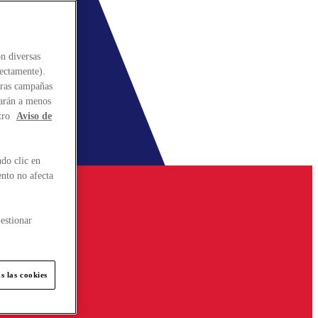
n diversas
rectamente).
stras campañas
larán a menos
tro
Aviso de
do clic en
ento no afecta
estionar
s las cookies