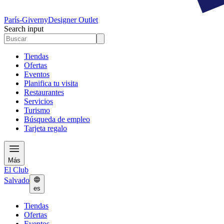
París-Giverny
Designer Outlet
Search input
Tiendas
Ofertas
Eventos
Planifica tu visita
Restaurantes
Servicios
Turismo
Búsqueda de empleo
Tarjeta regalo
Más
El Club
Salvado
es
Tiendas
Ofertas
Eventos