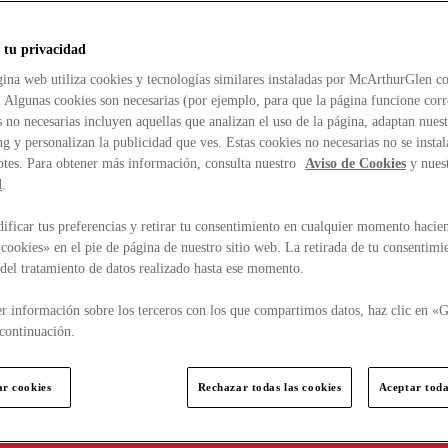
 tu privacidad
ina web utiliza cookies y tecnologías similares instaladas por McArthurGlen co
. Algunas cookies son necesarias (por ejemplo, para que la página funcione cor
 no necesarias incluyen aquellas que analizan el uso de la página, adaptan nue
g y personalizan la publicidad que ves. Estas cookies no necesarias no se insta
ptes. Para obtener más información, consulta nuestro
Aviso de Cookies
y nues
d
.
ficar tus preferencias y retirar tu consentimiento en cualquier momento hacien
cookies» en el pie de página de nuestro sitio web. La retirada de tu consentimi
d del tratamiento de datos realizado hasta ese momento.
r información sobre los terceros con los que compartimos datos, haz clic en «G
continuación.
ar cookies
Rechazar todas las cookies
Aceptar toda