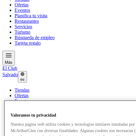
Ofertas
Eventos
Planifica tu visita
Restaurantes
Servicios
Turismo
Búsqueda de empleo
Tarjeta regalo
Más
El Club
Salvado
es
Tiendas
Ofertas
Eventos
Planifica tu visita
Restaurantes
Valoramos tu privacidad
Servicios
Turismo
Nuestra página web utiliza cookies y tecnologías similares instaladas por
Búsqueda de empleo
McArthurGlen con diversas finalidades. Algunas cookies son necesarias 
Tarjeta regalo