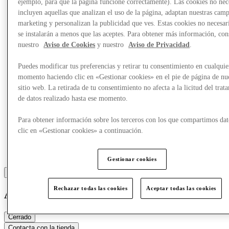
ejemplo, para que la página funcione correctamente). Las cookies no nec
incluyen aquellas que analizan el uso de la página, adaptan nuestras cam
Más
marketing y personalizan la publicidad que ves. Estas cookies no necesar
se instalarán a menos que las aceptes. Para obtener más información, con
nuestro
Aviso de Cookies
y nuestro
Aviso de Privacidad
.
Puedes modificar tus preferencias y retirar tu consentimiento en cualquie
momento haciendo clic en «Gestionar cookies» en el pie de página de nu
sitio web. La retirada de tu consentimiento no afecta a la licitud del trat
de datos realizado hasta ese momento.
Para obtener información sobre los terceros con los que compartimos dat
clic en «Gestionar cookies» a continuación.
Gestionar cookies
Rechazar todas las cookies
Aceptar todas las cookies
American Vintage
Cerrado
Contacta con la tienda