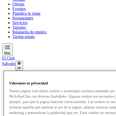
Ofertas
Eventos
Planifica tu visita
Restaurantes
Servicios
Turismo
Búsqueda de empleo
Tarjeta regalo
Más
El Club
Salvado
es
Tiendas
Ofertas
Valoramos tu privacidad
Eventos
Planifica tu visita
Nuestra página web utiliza cookies y tecnologías similares instaladas por
Restaurantes
McArthurGlen con diversas finalidades. Algunas cookies son necesarias 
Servicios
ejemplo, para que la página funcione correctamente). Las cookies no nec
Turismo
incluyen aquellas que analizan el uso de la página, adaptan nuestras cam
Búsqueda de empleo
marketing y personalizan la publicidad que ves. Estas cookies no necesar
Tarjeta regalo