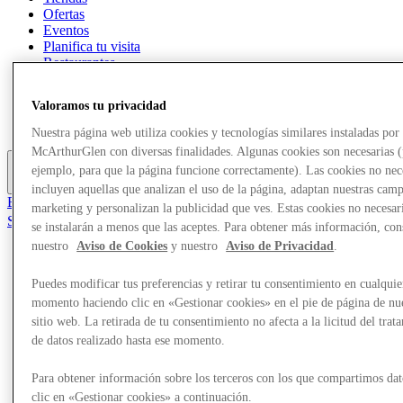
Ofertas
Eventos
Planifica tu visita
Restaurantes
Servicios
Turismo
Valoramos tu privacidad
Búsqueda de empleo
Tarjeta regalo
Nuestra página web utiliza cookies y tecnologías similares instaladas por
McArthurGlen con diversas finalidades. Algunas cookies son necesarias 
ejemplo, para que la página funcione correctamente). Las cookies no nec
Más
incluyen aquellas que analizan el uso de la página, adaptan nuestras cam
El Club
marketing y personalizan la publicidad que ves. Estas cookies no necesar
Salvado
se instalarán a menos que las aceptes. Para obtener más información, con
es
nuestro
Aviso de Cookies
y nuestro
Aviso de Privacidad
.
Tiendas
Ofertas
Puedes modificar tus preferencias y retirar tu consentimiento en cualquie
Eventos
momento haciendo clic en «Gestionar cookies» en el pie de página de nu
Planifica tu visita
sitio web. La retirada de tu consentimiento no afecta a la licitud del trat
Restaurantes
de datos realizado hasta ese momento.
Servicios
Turismo
Para obtener información sobre los terceros con los que compartimos dat
Búsqueda de empleo
Tarjeta regalo
clic en «Gestionar cookies» a continuación.