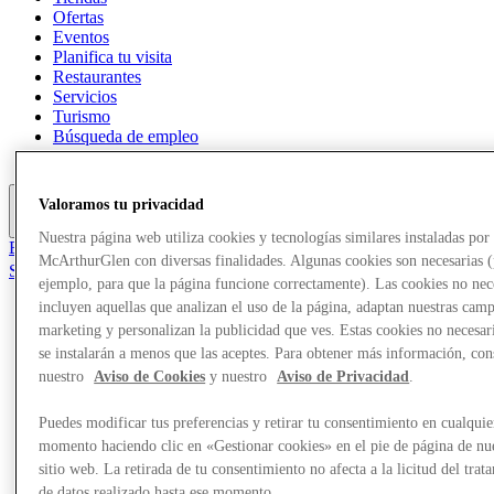
Ofertas
Eventos
Planifica tu visita
Restaurantes
Servicios
Turismo
Búsqueda de empleo
Tarjeta regalo
Valoramos tu privacidad
Más
Nuestra página web utiliza cookies y tecnologías similares instaladas por
El Club
McArthurGlen con diversas finalidades. Algunas cookies son necesarias 
Salvado
ejemplo, para que la página funcione correctamente). Las cookies no nec
es
incluyen aquellas que analizan el uso de la página, adaptan nuestras cam
Tiendas
marketing y personalizan la publicidad que ves. Estas cookies no necesar
Ofertas
se instalarán a menos que las aceptes. Para obtener más información, con
Eventos
nuestro
Aviso de Cookies
y nuestro
Aviso de Privacidad
.
Planifica tu visita
Restaurantes
Puedes modificar tus preferencias y retirar tu consentimiento en cualquie
Servicios
Turismo
momento haciendo clic en «Gestionar cookies» en el pie de página de nu
Búsqueda de empleo
sitio web. La retirada de tu consentimiento no afecta a la licitud del trat
Tarjeta regalo
de datos realizado hasta ese momento.